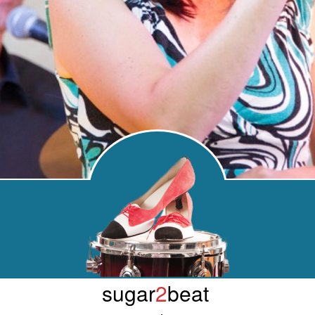
sugar
2
beat