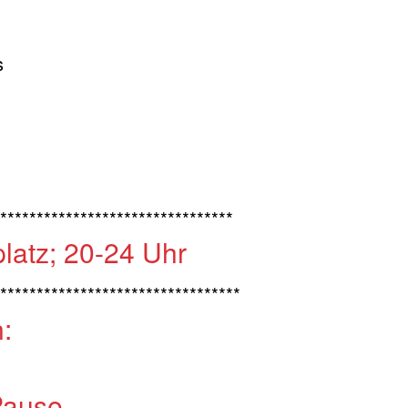
s
********************************
latz; 20-24 Uhr
*********************************
:
Pause.