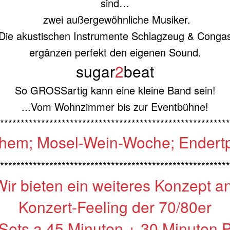
sind…
zwei außergewöhnliche Musiker.
Die akustischen Instrumente Schlagzeug & Conga
ergänzen perfekt den eigenen Sound.
sugar
2
beat
So GROSSartig kann eine kleine Band sein!
...Vom Wohnzimmer bis zur Eventbühne!
********************************************************
hem; Mosel-Wein-Woche; Endertp
********************************************************
Wir bieten ein weiteres Konzept an
Konzert-Feeling der 70/80er
 Sets a 45 Minuten + 30 Minuten 