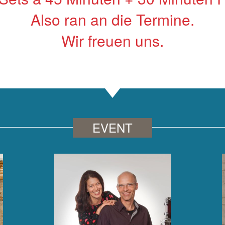
Also ran an die Termine.
Wir freuen uns.
EVENT